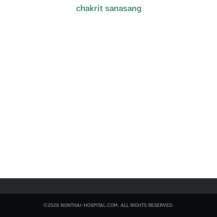
chakrit sanasang
Search
for:
©2026 NONTHAI-HOSPITAL.COM. ALL RIGHTS RESERVED.