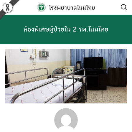
Skip
โรงพยาบาลโนนไทย
to
content
ห้องพิเศษผู้ป่วยใน 2 รพ.โนนไทย