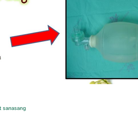
Search
for:
t sanasang