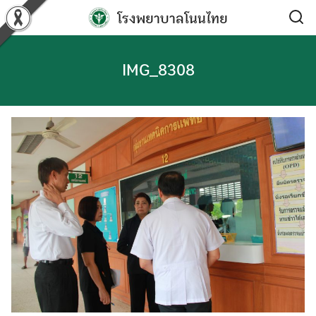
Skip
โรงพยาบาลโนนไทย
to
content
IMG_8308