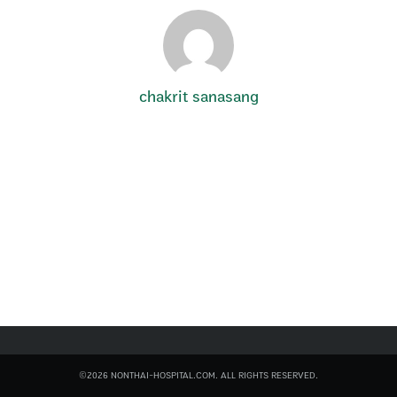
chakrit sanasang
Search
for:
©2026 NONTHAI-HOSPITAL.COM. ALL RIGHTS RESERVED.