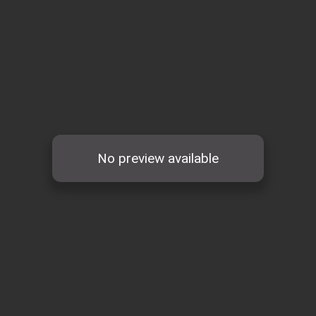
Search
for: