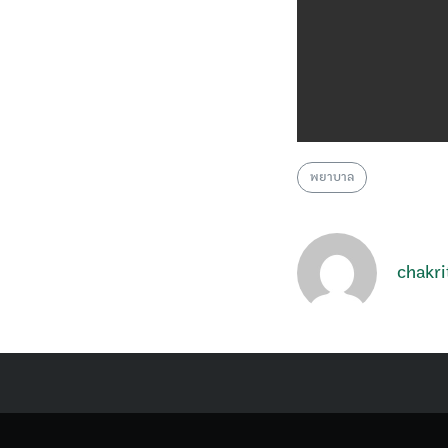
พยาบาล
chakri