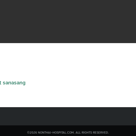
t sanasang
©2026 NONTHAI-HOSPITAL.COM. ALL RIGHTS RESERVED.