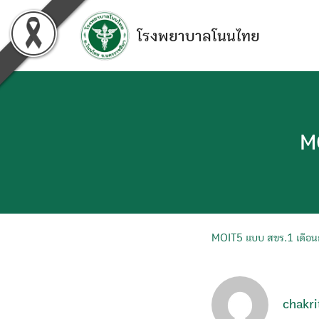
Skip
to
โรงพยาบาลโนนไทย
content
M
MOIT5 แบบ สขร.1 เดือ
chakri