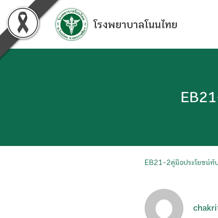
Skip
to
โรงพยาบาลโนนไทย
content
EB21-
EB21-2คู่มือประโยชน์ทั
chakri