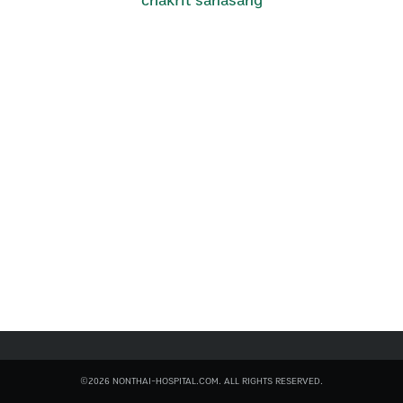
chakrit sanasang
Search
for:
©2026 NONTHAI-HOSPITAL.COM. ALL RIGHTS RESERVED.