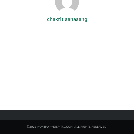
chakrit sanasang
Search
for:
©2026 NONTHAI-HOSPITAL.COM. ALL RIGHTS RESERVED.