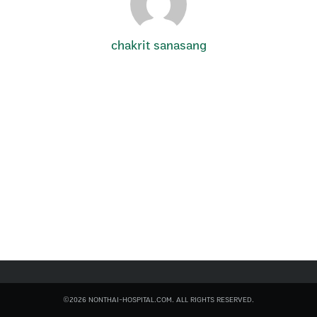
chakrit sanasang
Search
for:
©2026 NONTHAI-HOSPITAL.COM. ALL RIGHTS RESERVED.