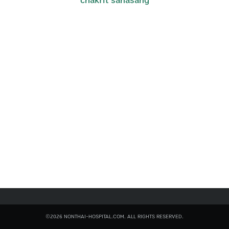
chakrit sanasang
Search
for:
©2026 NONTHAI-HOSPITAL.COM. ALL RIGHTS RESERVED.