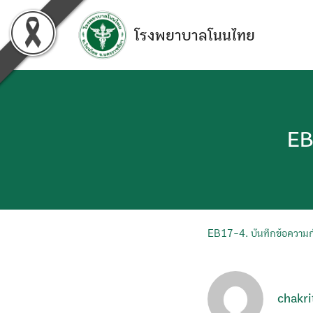
Skip
to
โรงพยาบาลโนนไทย
content
EB
EB17-4. บันทึกข้อความกำ
chakri