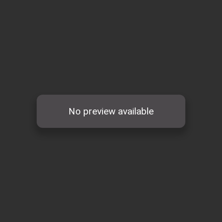
Search
for: