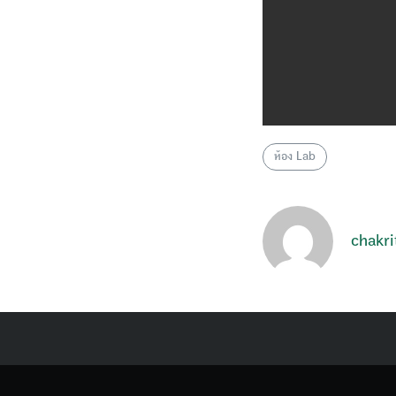
ห้อง Lab
chakri