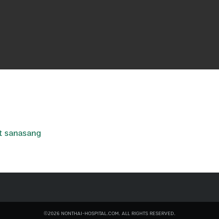
t sanasang
©2026 NONTHAI-HOSPITAL.COM. ALL RIGHTS RESERVED.