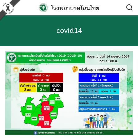
Skip
โรงพยาบาลโนนไทย
to
content
covid14